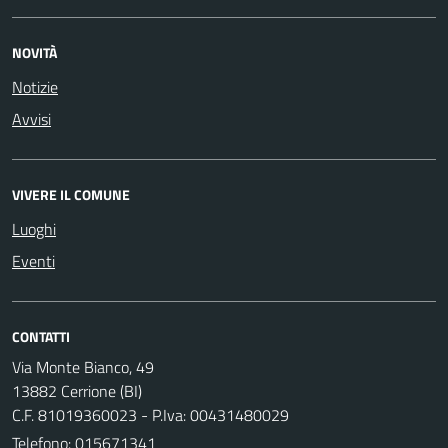
NOVITÀ
Notizie
Avvisi
VIVERE IL COMUNE
Luoghi
Eventi
CONTATTI
Via Monte Bianco, 49
13882 Cerrione (BI)
C.F. 81019360023 - P.Iva: 00431480029
Telefono:
015671341