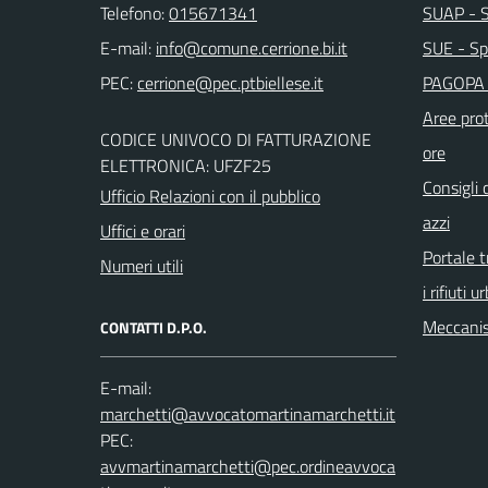
Telefono:
015671341
SUAP - Sp
E-mail:
SUE - Spo
PEC:
PAGOPA 
Aree prot
CODICE UNIVOCO DI FATTURAZIONE
ore
ELETTRONICA: UFZF25
Consigli 
Ufficio Relazioni con il pubblico
azzi
Uffici e orari
Portale t
Numeri utili
i rifiuti u
Meccanis
CONTATTI D.P.O.
E-mail:
PEC: