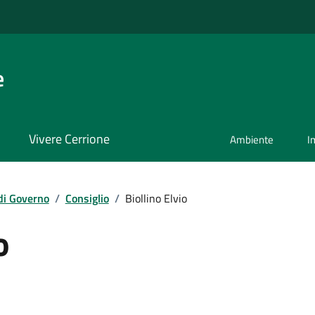
e
Vivere Cerrione
Ambiente
I
di Governo
/
Consiglio
/
Biollino Elvio
o