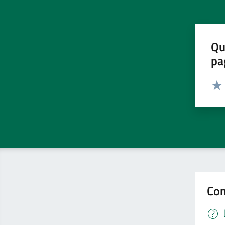
Qu
pa
Valut
Valu
Con