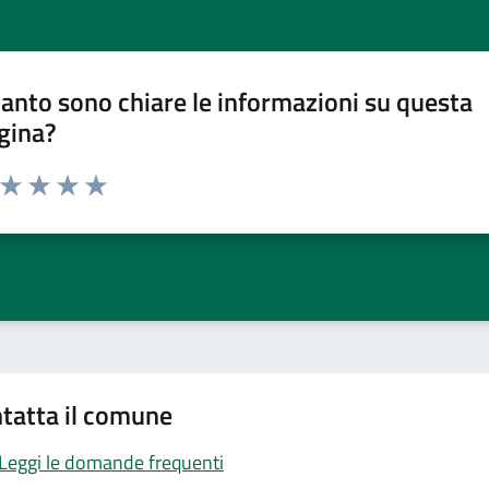
anto sono chiare le informazioni su questa
gina?
a da 1 a 5 stelle la pagina
ta 1 stelle su 5
Valuta 2 stelle su 5
Valuta 3 stelle su 5
Valuta 4 stelle su 5
Valuta 5 stelle su 5
tatta il comune
Leggi le domande frequenti