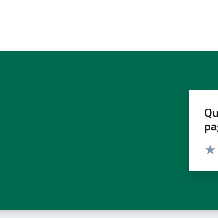
Qu
pa
Valut
Valu