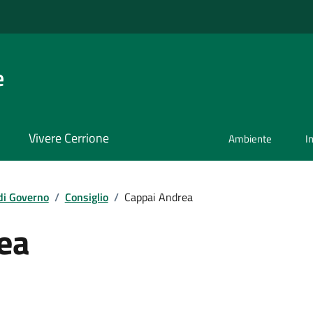
e
Vivere Cerrione
Ambiente
I
di Governo
/
Consiglio
/
Cappai Andrea
ea