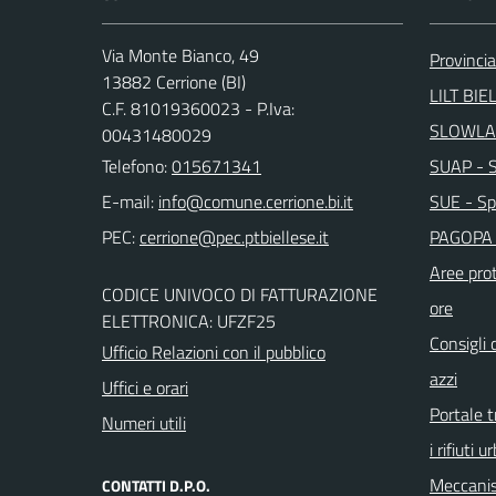
Via Monte Bianco, 49
Provincia
13882 Cerrione (BI)
LILT BIE
C.F. 81019360023 - P.Iva:
SLOWLA
00431480029
Telefono:
015671341
SUAP - Sp
E-mail:
SUE - Spo
PEC:
PAGOPA 
Aree prot
CODICE UNIVOCO DI FATTURAZIONE
ore
ELETTRONICA: UFZF25
Consigli 
Ufficio Relazioni con il pubblico
azzi
Uffici e orari
Portale t
Numeri utili
i rifiuti u
Meccanis
CONTATTI D.P.O.