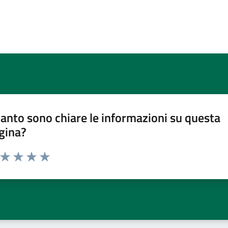
anto sono chiare le informazioni su questa
gina?
a da 1 a 5 stelle la pagina
ta 1 stelle su 5
Valuta 2 stelle su 5
Valuta 3 stelle su 5
Valuta 4 stelle su 5
Valuta 5 stelle su 5