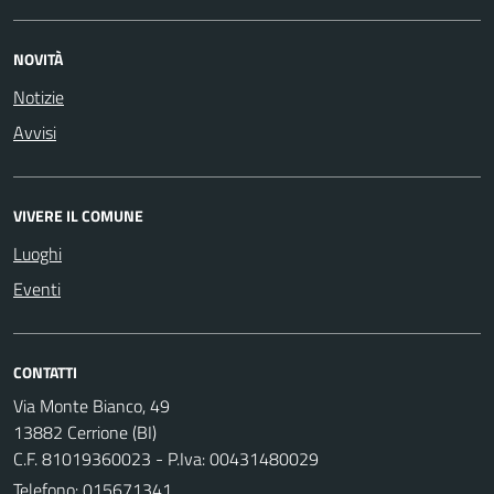
NOVITÀ
Notizie
Avvisi
VIVERE IL COMUNE
Luoghi
Eventi
CONTATTI
Via Monte Bianco, 49
13882 Cerrione (BI)
C.F. 81019360023 - P.Iva: 00431480029
Telefono:
015671341