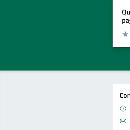
Qu
pa
Valut
Valu
Con