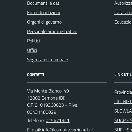
Documenti e dati
Autorizza
Enti e fondazioni
Catasto e
Organi di governo
Educazio
Personale amministrativo
Politici
Uffici
Segretario Comunale
CONTATTI
LINK UTIL
Via Monte Bianco, 49
Provincia
13882 Cerrione (BI)
LILT BIE
C.F. 81019360023 - P.Iva:
SLOWLA
00431480029
Telefono:
015671341
SUAP - Sp
E-mail:
SUE - Spo