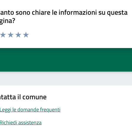
anto sono chiare le informazioni su questa
gina?
a da 1 a 5 stelle la pagina
ta 1 stelle su 5
Valuta 2 stelle su 5
Valuta 3 stelle su 5
Valuta 4 stelle su 5
Valuta 5 stelle su 5
tatta il comune
Leggi le domande frequenti
Richiedi assistenza