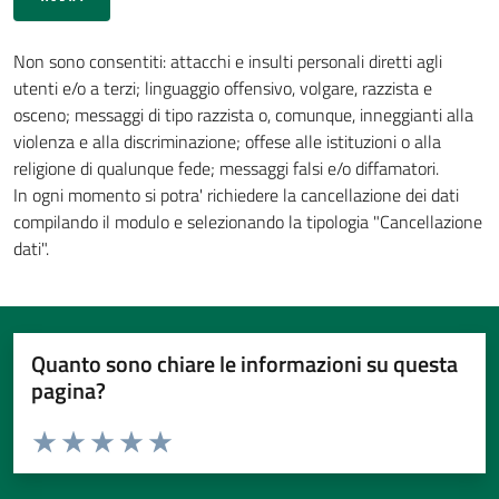
Non sono consentiti: attacchi e insulti personali diretti agli
utenti e/o a terzi; linguaggio offensivo, volgare, razzista e
osceno; messaggi di tipo razzista o, comunque, inneggianti alla
violenza e alla discriminazione; offese alle istituzioni o alla
religione di qualunque fede; messaggi falsi e/o diffamatori.
In ogni momento si potra' richiedere la cancellazione dei dati
compilando il modulo e selezionando la tipologia "Cancellazione
dati".
Quanto sono chiare le informazioni su questa
pagina?
Valuta da 1 a 5 stelle la pagina
Valuta 1 stelle su 5
Valuta 2 stelle su 5
Valuta 3 stelle su 5
Valuta 4 stelle su 5
Valuta 5 stelle su 5