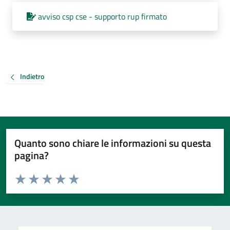
avviso csp cse - supporto rup firmato
Indietro
Quanto sono chiare le informazioni su questa
pagina?
Valuta da 1 a 5 stelle la pagina
Valuta 1 stelle su 5
Valuta 2 stelle su 5
Valuta 3 stelle su 5
Valuta 4 stelle su 5
Valuta 5 stelle su 5