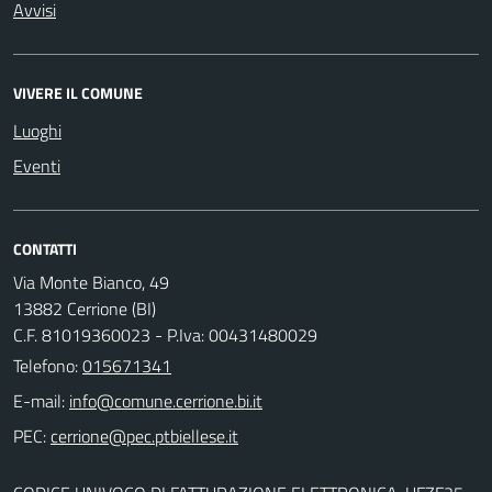
Avvisi
VIVERE IL COMUNE
Luoghi
Eventi
CONTATTI
Via Monte Bianco, 49
13882 Cerrione (BI)
C.F. 81019360023 - P.Iva: 00431480029
Telefono:
015671341
E-mail:
PEC: