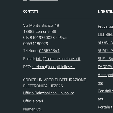
CONTATTI
LINK UTIL
Via Monte Bianco, 49
Provincia
13882 Cerrione (BI)
LILT BIE
C.F. 81019360023 - P.Iva:
SLOWLA
00431480029
Telefono:
015671341
SUAP - Sp
E-mail:
SUE - Spo
PEC:
PAGOPA 
Aree prot
CODICE UNIVOCO DI FATTURAZIONE
ore
ELETTRONICA: UFZF25
Consigli 
Ufficio Relazioni con il pubblico
azzi
Uffici e orari
Portale t
Numeri utili