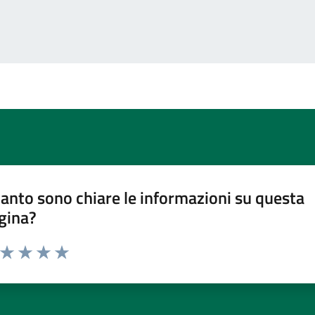
anto sono chiare le informazioni su questa
gina?
a da 1 a 5 stelle la pagina
ta 1 stelle su 5
Valuta 2 stelle su 5
Valuta 3 stelle su 5
Valuta 4 stelle su 5
Valuta 5 stelle su 5