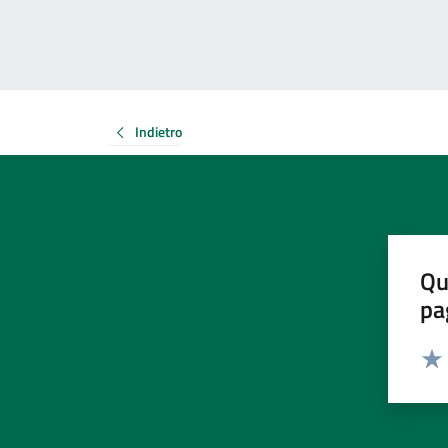
Indietro
Qu
pa
Valut
Valu