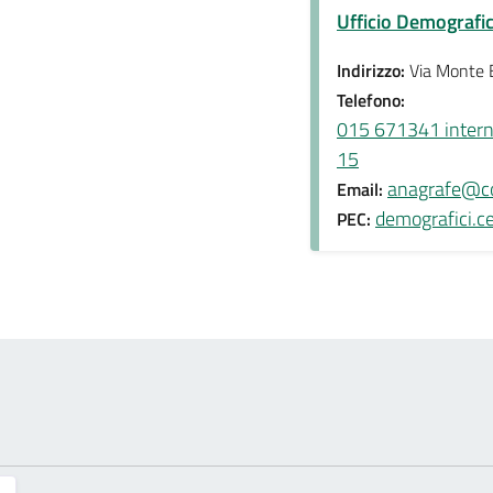
Ufficio Demografi
Indirizzo:
Via Monte 
Telefono:
015 671341 interno 
15
anagrafe@co
Email:
demografici.ce
PEC: