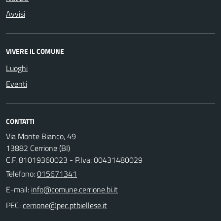
Avvisi
VIVERE IL COMUNE
Luoghi
Eventi
CONTATTI
Via Monte Bianco, 49
13882 Cerrione (BI)
C.F. 81019360023 - P.Iva: 00431480029
Telefono:
015671341
E-mail:
PEC: