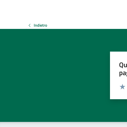
Indietro
Qu
pa
Valut
Valu