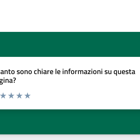
anto sono chiare le informazioni su questa
gina?
a da 1 a 5 stelle la pagina
ta 1 stelle su 5
Valuta 2 stelle su 5
Valuta 3 stelle su 5
Valuta 4 stelle su 5
Valuta 5 stelle su 5