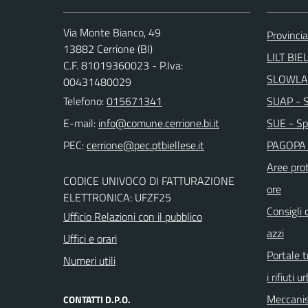
Via Monte Bianco, 49
Provincia
13882 Cerrione (BI)
LILT BIE
C.F. 81019360023 - P.Iva:
SLOWLA
00431480029
Telefono:
015671341
SUAP - Sp
E-mail:
SUE - Spo
PEC:
PAGOPA 
Aree prot
CODICE UNIVOCO DI FATTURAZIONE
ore
ELETTRONICA: UFZF25
Consigli 
Ufficio Relazioni con il pubblico
azzi
Uffici e orari
Portale t
Numeri utili
i rifiuti u
Meccanis
CONTATTI D.P.O.