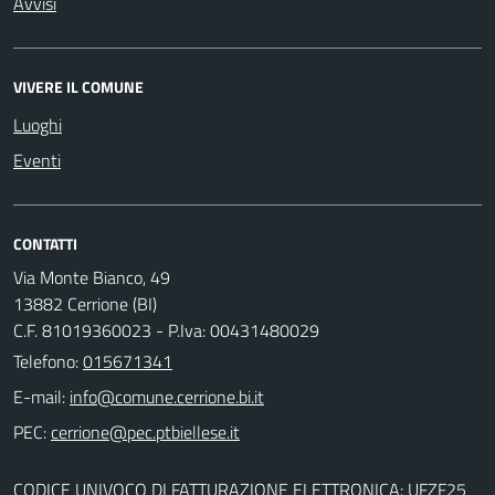
Avvisi
VIVERE IL COMUNE
Luoghi
Eventi
CONTATTI
Via Monte Bianco, 49
13882 Cerrione (BI)
C.F. 81019360023 - P.Iva: 00431480029
Telefono:
015671341
E-mail:
PEC:
CODICE UNIVOCO DI FATTURAZIONE ELETTRONICA: UFZF25