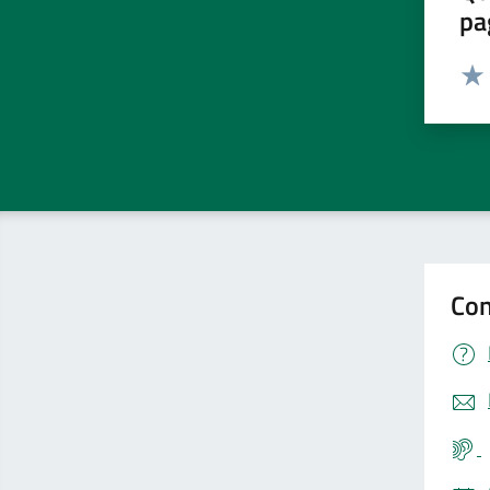
pa
Valut
Valu
Con