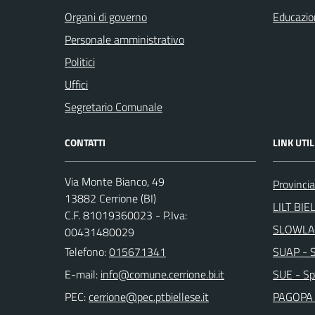
Organi di governo
Educazio
Personale amministrativo
Politici
Uffici
Segretario Comunale
CONTATTI
LINK UTIL
Via Monte Bianco, 49
Provincia
13882 Cerrione (BI)
LILT BIE
C.F. 81019360023 - P.Iva:
SLOWLA
00431480029
Telefono:
015671341
SUAP - Sp
E-mail:
SUE - Spo
PEC:
PAGOPA 