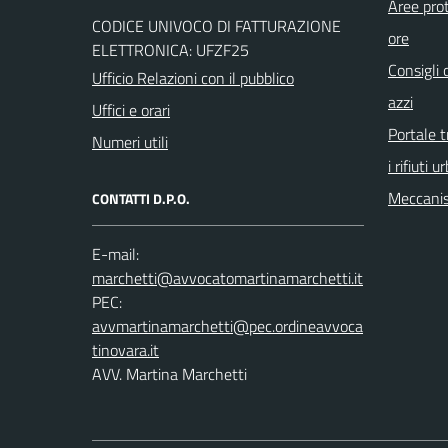
Aree prot
CODICE UNIVOCO DI FATTURAZIONE
ore
ELETTRONICA: UFZF25
Consigli 
Ufficio Relazioni con il pubblico
azzi
Uffici e orari
Portale t
Numeri utili
i rifiuti u
Meccanis
CONTATTI D.P.O.
E-mail:
PEC:
AVV. Martina Marchetti