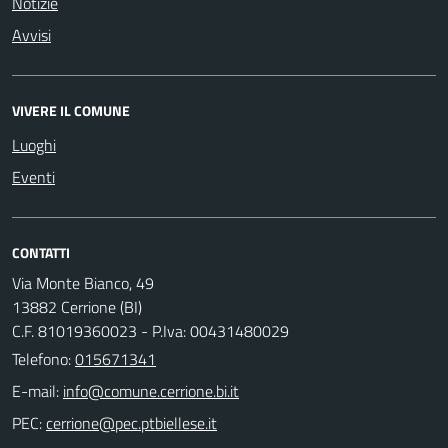
Notizie
Avvisi
VIVERE IL COMUNE
Luoghi
Eventi
CONTATTI
Via Monte Bianco, 49
13882 Cerrione (BI)
C.F. 81019360023 - P.Iva: 00431480029
Telefono:
015671341
E-mail:
PEC: