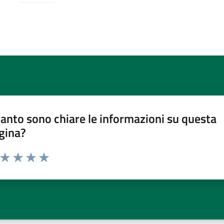
anto sono chiare le informazioni su questa
gina?
a da 1 a 5 stelle la pagina
ta 1 stelle su 5
Valuta 2 stelle su 5
Valuta 3 stelle su 5
Valuta 4 stelle su 5
Valuta 5 stelle su 5