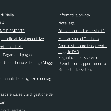
I
 di Biella
Informativa privacy
LLA
Note legali
ND PIEMONTE
Dichiarazione di accessibilità
ortello attività produttive
Meccanismo di Feedback
Amministrazione trasparente
rtello edilizia
Leggi le FAQ
- Pagamenti pagopa
Segnalazione disservizio
ette del Ticino e del Lago Maggi
Prenotazione appuntamento
Richiesta d'assistenza
comunali delle ragazze e dei rag
rasparenza servizi di gestione de
rbani
mo di feedback