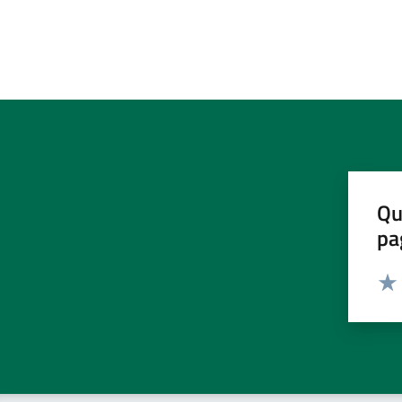
Qu
pa
Valut
Valu