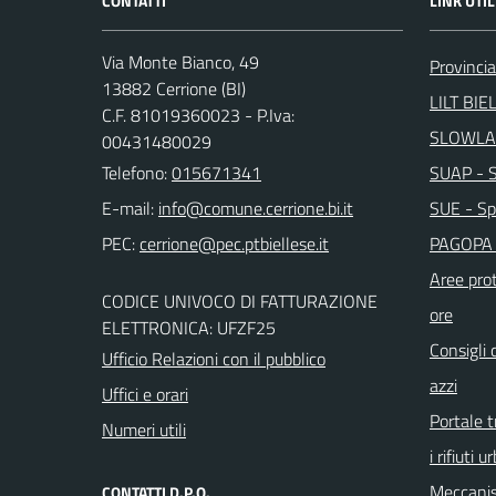
CONTATTI
LINK UTIL
Via Monte Bianco, 49
Provincia
13882 Cerrione (BI)
LILT BIE
C.F. 81019360023 - P.Iva:
SLOWLA
00431480029
Telefono:
015671341
SUAP - Sp
E-mail:
SUE - Spo
PEC:
PAGOPA 
Aree prot
CODICE UNIVOCO DI FATTURAZIONE
ore
ELETTRONICA: UFZF25
Consigli 
Ufficio Relazioni con il pubblico
azzi
Uffici e orari
Portale t
Numeri utili
i rifiuti u
Meccanis
CONTATTI D.P.O.