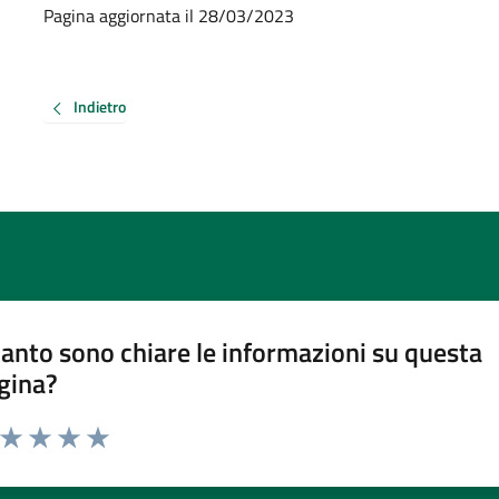
Pagina aggiornata il 28/03/2023
Indietro
anto sono chiare le informazioni su questa
gina?
a da 1 a 5 stelle la pagina
ta 1 stelle su 5
Valuta 2 stelle su 5
Valuta 3 stelle su 5
Valuta 4 stelle su 5
Valuta 5 stelle su 5