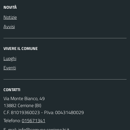
NOVITÀ
Notizie
Avvisi
VIVERE IL COMUNE
Luoghi
Eventi
CONTATTI
Via Monte Bianco, 49
13882 Cerrione (BI)
C.F. 81019360023 - P.Iva: 00431480029
Telefono:
015671341
E-mail: