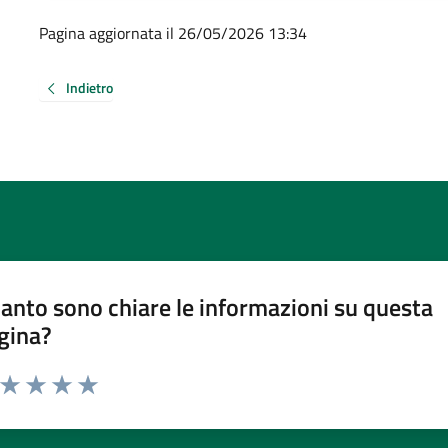
Pagina aggiornata il 26/05/2026 13:34
Indietro
anto sono chiare le informazioni su questa
gina?
a da 1 a 5 stelle la pagina
ta 1 stelle su 5
Valuta 2 stelle su 5
Valuta 3 stelle su 5
Valuta 4 stelle su 5
Valuta 5 stelle su 5