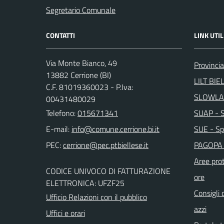
Segretario Comunale
CONTATTI
LINK UTIL
Via Monte Bianco, 49
Provincia
13882 Cerrione (BI)
LILT BIE
C.F. 81019360023 - P.Iva:
SLOWLA
00431480029
Telefono:
015671341
SUAP - Sp
E-mail:
SUE - Spo
PEC:
PAGOPA 
Aree prot
CODICE UNIVOCO DI FATTURAZIONE
ore
ELETTRONICA: UFZF25
Consigli 
Ufficio Relazioni con il pubblico
azzi
Uffici e orari