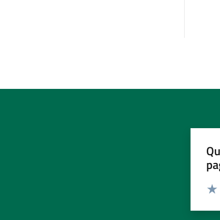
Qu
pa
Valut
Valu