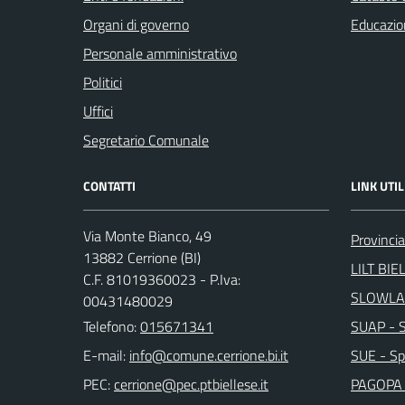
Organi di governo
Educazio
Personale amministrativo
Politici
Uffici
Segretario Comunale
CONTATTI
LINK UTIL
Via Monte Bianco, 49
Provincia
13882 Cerrione (BI)
LILT BIE
C.F. 81019360023 - P.Iva:
SLOWLA
00431480029
Telefono:
015671341
SUAP - Sp
E-mail:
SUE - Spo
PEC:
PAGOPA 