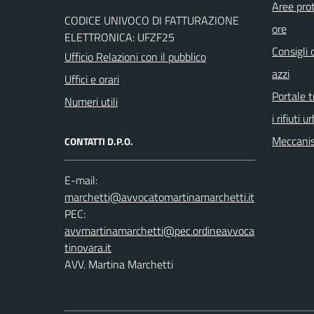
Aree prot
CODICE UNIVOCO DI FATTURAZIONE
ore
ELETTRONICA: UFZF25
Consigli 
Ufficio Relazioni con il pubblico
azzi
Uffici e orari
Portale t
Numeri utili
i rifiuti u
Meccanis
CONTATTI D.P.O.
E-mail:
PEC:
AVV. Martina Marchetti