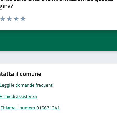
gina?
a da 1 a 5 stelle la pagina
ta 1 stelle su 5
Valuta 2 stelle su 5
Valuta 3 stelle su 5
Valuta 4 stelle su 5
Valuta 5 stelle su 5
tatta il comune
Leggi le domande frequenti
Richiedi assistenza
Chiama il numero 015671341