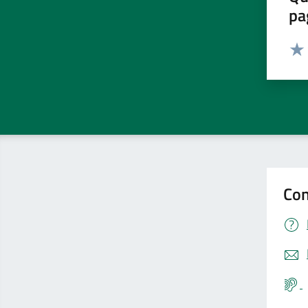
pa
Valut
Valu
Con