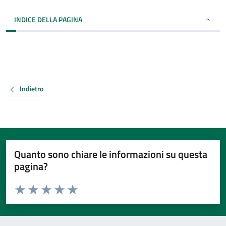
INDICE DELLA PAGINA
Indietro
Quanto sono chiare le informazioni su questa
pagina?
Valuta da 1 a 5 stelle la pagina
Valuta 1 stelle su 5
Valuta 2 stelle su 5
Valuta 3 stelle su 5
Valuta 4 stelle su 5
Valuta 5 stelle su 5