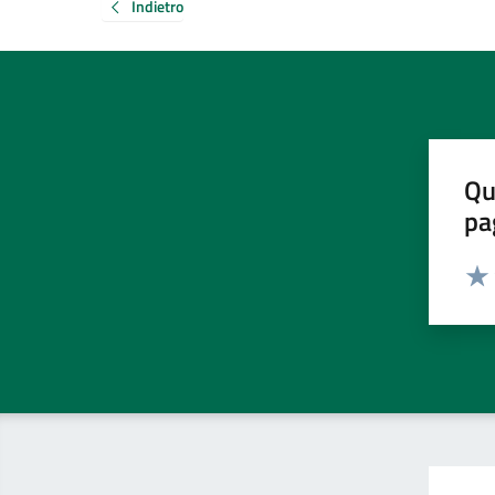
Indietro
Qu
pa
Valut
Valu