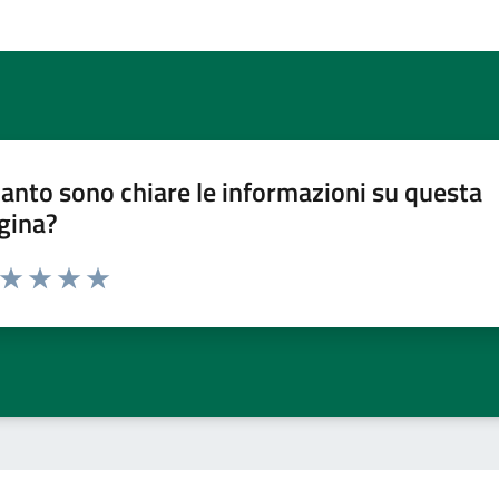
anto sono chiare le informazioni su questa
gina?
a da 1 a 5 stelle la pagina
ta 1 stelle su 5
Valuta 2 stelle su 5
Valuta 3 stelle su 5
Valuta 4 stelle su 5
Valuta 5 stelle su 5